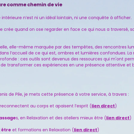
ieure comme chemin de vie
é intérieure n’est ni un idéal lointain, ni une conquête à afficher.
 se crée quand on ose regarder en face ce qui nous a traversé, san
nelle, elle-même marquée par des tempêtes, des rencontres lum
 dans l’accueil de ce qui est, ombres et lumières confondues. La
profonde : ces outils sont devenus des ressources qui m'ont pe
et de transformer ces expériences en une présence attentive et 
enis de Pile, je mets cette présence à votre service, à travers :
reconnectent au corps et apaisent l’esprit (
lien direct
)
assage
s, en Relaxation et des ateliers mieux être (
lien direct
)
 être
et formations en Relaxation (
lien direct
)