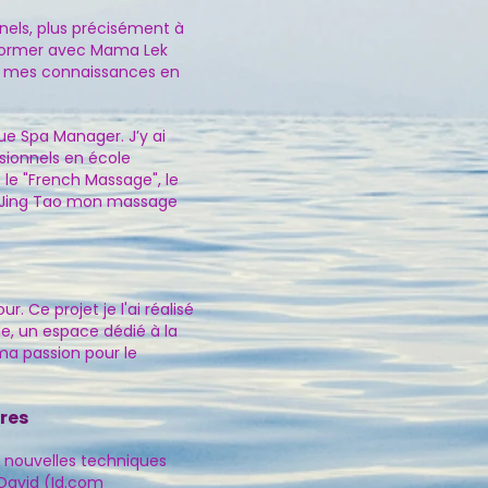
nnels, plus précisément à
former avec ​Mama Lek
ndi mes connaissances en
ue Spa Manager. J’y ai
ionnels​ en école
le "French Massage", le
 Fu Jing Tao mon massage
. Ce projet je l'ai réalisé
de, un espace dédié à la
ma passion pour le
res
e nouvelles techniques
 David (Id.com