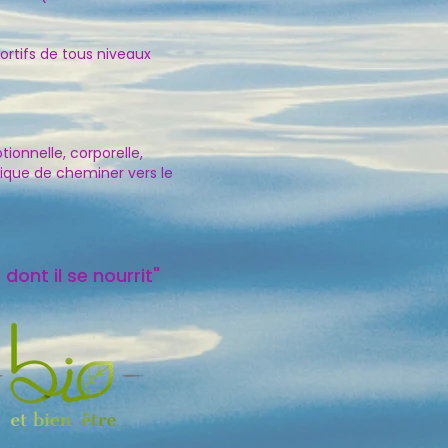
rtifs de ​tous niveau​x
ionnelle, corporelle,
ique de cheminer vers le
dont il se nourrit"