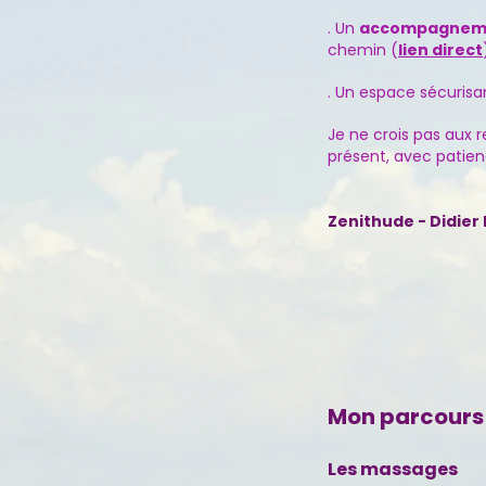
. Un
accompagnem
chemin (
lien direct
. Un espace sécuris
Je ne crois pas aux r
présent, avec patienc
Zenithude - Didier 
Mon parcours
Les massages