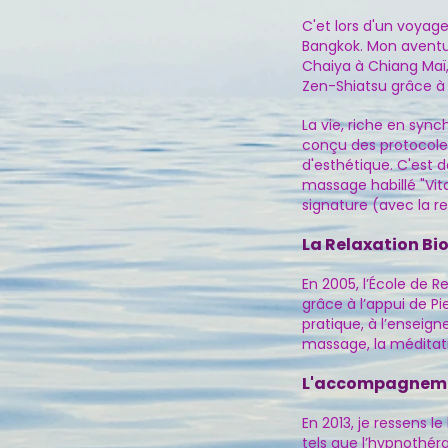
​C'et lors d'un voyag
Bangkok. Mon aventu
Chaiya à Chiang Maï,
Zen-Shiatsu grâce à
La vie, riche en syn
conçu des protocole
d'esthétique. C'est
massage habillé "Vita
signature (avec la 
La Relaxation Bi
En 2005, l’École de R
grâce à l’appui de P
pratique, à l’enseig
massage, la méditati
L'accompagnement
En 2013, je ressens 
tels que l’hypnothér