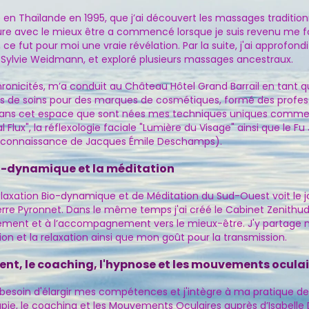
e en Thaïlande en 1995, que j’ai découvert les massages traditio
re avec le mieux être a commencé lorsque je suis revenu me 
 ce fut pour moi une vraie révélation. Par la suite, j'ai approfo
 Sylvie Weidmann, et exploré plusieurs massages ancestraux.
chronicités, m’a conduit au Château Hôtel Grand Barrail en tant q
s de soins pour des marques de cosmétiques, formé des profess
 dans cet espace que sont nées mes techniques uniques comme 
l Flux"
, la réflexologie faciale "Lumière du Visage" ainsi que le
reconnaissance de Jacques Émile Deschamps).
o-dynamique et la méditation
elaxation Bio-dynamique et de Méditation du Sud-Ouest voit le jour​
ierre Pyronnet​. Dans le même temps j'ai créé le Cabinet Zenithu
nement et à l’accompagnement vers le mieux-être. ​J'y partage 
on et la relaxation ainsi que mon goût pour la transmission.
, le coaching, l'hypnose et les mouvements oculai
le besoin d'élargir mes compétences et j'intègre à ma pratique d
apie, le coaching et les Mouvements Oculaires auprès d’Isabelle